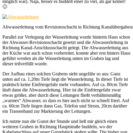
möglich war). Naja, besser es buddelt einer zu viel, als gar keiner!
🙂
Abwasserleitung vom Revisionsschacht in Richtung Kanalübergabes
Parallel zur Verlegung der Wasserleitung wurde hinterm Haus schon
der Abwasser-Revisionsschacht gesetzt und die Abwasserleitung in
Richtung Kanal-Anschlussschacht gelegt. Die Abwasserleitung aus
der Küche war auch schon vorbereitet, konnte aber erst hinters Haus
geführt werden als die Wasserleitung unten im Graben lag und
dieser teilverfüllt wurde.
Der Aufbau eines solchen Grabens sieht ungefähr so aus: Ganz
unten auf ca. 1,20m Tiefe liegt die Wasserleitung. In dieser Tiefe ist
praktisch keine Einfriergefahr mehr vorhanden. Auf ca. 80cm Tiefe
läuft dann die Abwasserleitung. Hier ist die Einfriergefahr zwar
etwas größer, aber durch diese Leitungen fließt verhältnismäßig
„warmes“ Abwasser, so dass es hier auch nicht so schnell friert. Auf
ca. 60cm Tiefe liegen dann Gas, Telefon und Strom, 20cm darüber
ein Trassenband zur Markierung der Leitungen.
Ich nutzte nun die Gunst der Stunde und ließ mir gleich einen
weiteren Graben in Richtung Hauptstraße buddeln, wo der
Kabelanschluss auf unser Grundstück stoßen sollte. Die bisher von