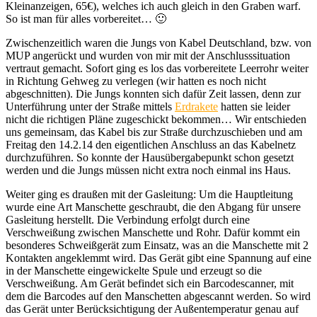
Kleinanzeigen, 65€), welches ich auch gleich in den Graben warf.
So ist man für alles vorbereitet… 🙂
Zwischenzeitlich waren die Jungs von Kabel Deutschland, bzw. von
MUP angerückt und wurden von mir mit der Anschlusssituation
vertraut gemacht. Sofort ging es los das vorbereitete Leerrohr weiter
in Richtung Gehweg zu verlegen (wir hatten es noch nicht
abgeschnitten). Die Jungs konnten sich dafür Zeit lassen, denn zur
Unterführung unter der Straße mittels
Erdrakete
hatten sie leider
nicht die richtigen Pläne zugeschickt bekommen… Wir entschieden
uns gemeinsam, das Kabel bis zur Straße durchzuschieben und am
Freitag den 14.2.14 den eigentlichen Anschluss an das Kabelnetz
durchzuführen. So konnte der Hausübergabepunkt schon gesetzt
werden und die Jungs müssen nicht extra noch einmal ins Haus.
Weiter ging es draußen mit der Gasleitung: Um die Hauptleitung
wurde eine Art Manschette geschraubt, die den Abgang für unsere
Gasleitung herstellt. Die Verbindung erfolgt durch eine
Verschweißung zwischen Manschette und Rohr. Dafür kommt ein
besonderes Schweißgerät zum Einsatz, was an die Manschette mit 2
Kontakten angeklemmt wird. Das Gerät gibt eine Spannung auf eine
in der Manschette eingewickelte Spule und erzeugt so die
Verschweißung. Am Gerät befindet sich ein Barcodescanner, mit
dem die Barcodes auf den Manschetten abgescannt werden. So wird
das Gerät unter Berücksichtigung der Außentemperatur genau auf