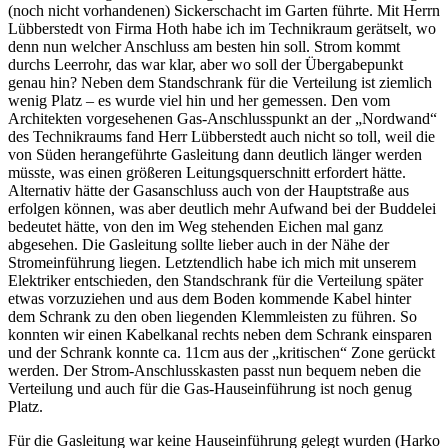
(noch nicht vorhandenen) Sickerschacht im Garten führte. Mit Herrn
Lübberstedt von Firma Hoth habe ich im Technikraum gerätselt, wo
denn nun welcher Anschluss am besten hin soll. Strom kommt
durchs Leerrohr, das war klar, aber wo soll der Übergabepunkt
genau hin? Neben dem Standschrank für die Verteilung ist ziemlich
wenig Platz – es wurde viel hin und her gemessen. Den vom
Architekten vorgesehenen Gas-Anschlusspunkt an der „Nordwand“
des Technikraums fand Herr Lübberstedt auch nicht so toll, weil die
von Süden herangeführte Gasleitung dann deutlich länger werden
müsste, was einen größeren Leitungsquerschnitt erfordert hätte.
Alternativ hätte der Gasanschluss auch von der Hauptstraße aus
erfolgen können, was aber deutlich mehr Aufwand bei der Buddelei
bedeutet hätte, von den im Weg stehenden Eichen mal ganz
abgesehen. Die Gasleitung sollte lieber auch in der Nähe der
Stromeinführung liegen. Letztendlich habe ich mich mit unserem
Elektriker entschieden, den Standschrank für die Verteilung später
etwas vorzuziehen und aus dem Boden kommende Kabel hinter
dem Schrank zu den oben liegenden Klemmleisten zu führen. So
konnten wir einen Kabelkanal rechts neben dem Schrank einsparen
und der Schrank konnte ca. 11cm aus der „kritischen“ Zone gerückt
werden. Der Strom-Anschlusskasten passt nun bequem neben die
Verteilung und auch für die Gas-Hauseinführung ist noch genug
Platz.
Für die Gasleitung war keine Hauseinführung gelegt wurden (Harko