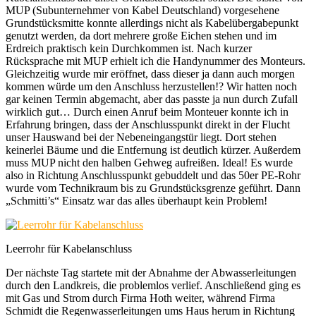
MUP (Subunternehmer von Kabel Deutschland) vorgesehene
Grundstücksmitte konnte allerdings nicht als Kabelübergabepunkt
genutzt werden, da dort mehrere große Eichen stehen und im
Erdreich praktisch kein Durchkommen ist. Nach kurzer
Rücksprache mit MUP erhielt ich die Handynummer des Monteurs.
Gleichzeitig wurde mir eröffnet, dass dieser ja dann auch morgen
kommen würde um den Anschluss herzustellen!? Wir hatten noch
gar keinen Termin abgemacht, aber das passte ja nun durch Zufall
wirklich gut… Durch einen Anruf beim Monteuer konnte ich in
Erfahrung bringen, dass der Anschlusspunkt direkt in der Flucht
unser Hauswand bei der Nebeneingangstür liegt. Dort stehen
keinerlei Bäume und die Entfernung ist deutlich kürzer. Außerdem
muss MUP nicht den halben Gehweg aufreißen. Ideal! Es wurde
also in Richtung Anschlusspunkt gebuddelt und das 50er PE-Rohr
wurde vom Technikraum bis zu Grundstücksgrenze geführt. Dann
„Schmitti’s“ Einsatz war das alles überhaupt kein Problem!
Leerrohr für Kabelanschluss
Der nächste Tag startete mit der Abnahme der Abwasserleitungen
durch den Landkreis, die problemlos verlief. Anschließend ging es
mit Gas und Strom durch Firma Hoth weiter, während Firma
Schmidt die Regenwasserleitungen ums Haus herum in Richtung