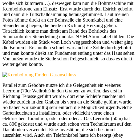
wollte sich kümmern…), deswegen kam nun die Bohrmaschine mit
Kernbohrkrone zum Einsatz. Erst wurde durch den Estrich gebohrt
und dann die Trittschalldämmung herausgefummelt. Laut meinen
Fotos könnte direkt an der Bohrstelle ein Stromkabel und eine
Steuerleitung liegen, die beide in Richtung Heizung gehen.
Tatsächlich konnte man direkt am Rand des Bohrlochs das
Schutzrohr der Steuerleitung und das NYM-Stromkabel fühlen. Die
Kabel wurden ein Stück vom Loch weggeschoben und weiter ging
die Bohrerei. Erstaunlich schnell war auch die Sohle durchgebohrt
und man konnte direkt am Fundament entlang unter das Haus sehen.
Von außen wurde die Stelle schon freigeschaufelt, so dass es direkt
weiter gehen konnte.
Parallel zum Gebohre nutzte ich die Gelegenheit ein weiteres
Leerrohr (70er Wellrohr) in den Graben zu werfen, das erst in
Richtung Terasse geführt wurde, dort eine Schleife machte und
wieder zurück in den Graben bis vorn an die Straße geführt wurde.
So haben wir zukünftig sehr einfach die Möglichkeit irgendwelche
Gartenleuchten zu installieren, oder vielleicht vorne einen
elektrischen Torantrieb, oder oder oder… Das Leerrohr (50m) hat
ca. 80€ gekostet und wurde auch schon vom Technikraum auf den
Dachboden verwendet. Eine Investition, die sich bestimmt
auszahlen wird. Auch ein Telefonkabel hatte ich besorgt (ebay