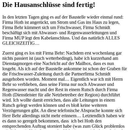
Die Hausanschlüsse sind fertig!
In den letzten Tagen ging es auf der Baustelle wieder einmal rund:
Firma Hoth ist angerückt, um Strom und Gas ins Haus zu legen,
Firma Behr kümmert sich um Frischwasser, Firma Schmidt
beschäftigt sich mit Abwasser- und Regenwasserleitungen und
Firma MUP legt den Kabelanschluss. Und das natürlich ALLES
GLEICHZEITIG…
Zuerst ging es los mit Firma Behr: Nachdem erst wochenlang gar
nichts passiert ist (auch wetterbedingt), habe ich kurzerhand am
Dienstagmorgen eine Nachricht auf der Mailbox, dass es nun
losgeht. Als ich auf der Baustelle ankomme ist schon der Graben für
die Frischwasser-Zuleitung durch die Partnerfirma Schmidt
ausgehoben worden. Moment mal… Eigentlich war ich mit Herrn
Behr so verblieben, dass seine Firma nur noch Abwasser und
Regenwasser macht und der Rest in einem Rutsch durch Firma
Hoth (Dienstleister für alle Netzbetreiber der Region) durchführt
wird. Ich wollte damit erreichen, dass alle Leitungen in einem
Rutsch gelegt werden können und es bloß keine weiteren
Verzögerungen gibt. An diese telefonische Absprache konnte sich
Herr Behr allerdings nicht mehr erinnern… Letztendlich haben wir
es dann so geregelt bekommen, dass ich bei Hoth den
entsprechenden Auftrag storniert habe (was zum Glück problemlos