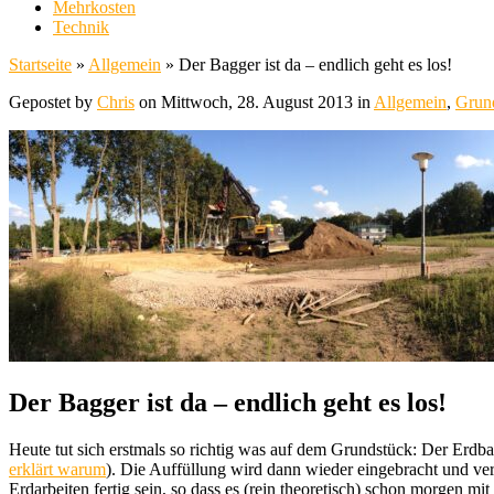
Mehrkosten
Technik
Startseite
»
Allgemein
»
Der Bagger ist da – endlich geht es los!
Gepostet by
Chris
on Mittwoch, 28. August 2013 in
Allgemein
,
Grun
Der Bagger ist da – endlich geht es los!
Heute tut sich erstmals so richtig was auf dem Grundstück: Der Erdbau
erklärt warum
). Die Auffüllung wird dann wieder eingebracht und ve
Erdarbeiten fertig sein, so dass es (rein theoretisch) schon morgen