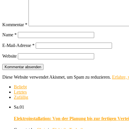
Kommentar
*
Name
*
E-Mail-Adresse
*
Website
Diese Website verwendet Akismet, um Spam zu reduzieren.
Erfahre,
Beliebt
Letztes
Zufällig
Sa.
01
Elektroinstallation: Von der Planung bis zur fertigen Verte