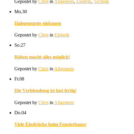
Gepostet by
Chris
in
Allgemein
,
Elektrik
,
Technik
Mo.
30
Halogenspots einbauen
Gepostet by
Chris
in
Elektrik
So.
27
Röben macht alles möglich!
Gepostet by
Chris
in
Allgemein
Fr.
08
Die Verblendung ist fast fertig!
Gepostet by
Chris
in
Allgemein
Do.
04
Viele Eindrücke beim Fensterbauer