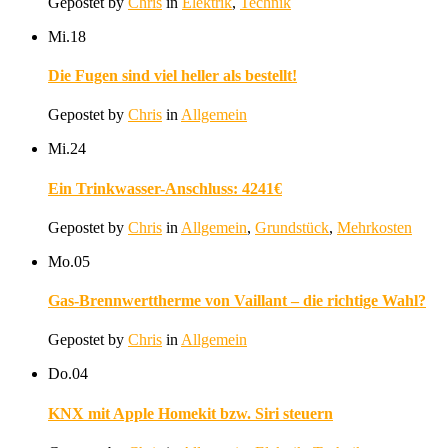
Gepostet by
Chris
in
Elektrik
,
Technik
Mi.
18
Die Fugen sind viel heller als bestellt!
Gepostet by
Chris
in
Allgemein
Mi.
24
Ein Trinkwasser-Anschluss: 4241€
Gepostet by
Chris
in
Allgemein
,
Grundstück
,
Mehrkosten
Mo.
05
Gas-Brennwerttherme von Vaillant – die richtige Wahl?
Gepostet by
Chris
in
Allgemein
Do.
04
KNX mit Apple Homekit bzw. Siri steuern