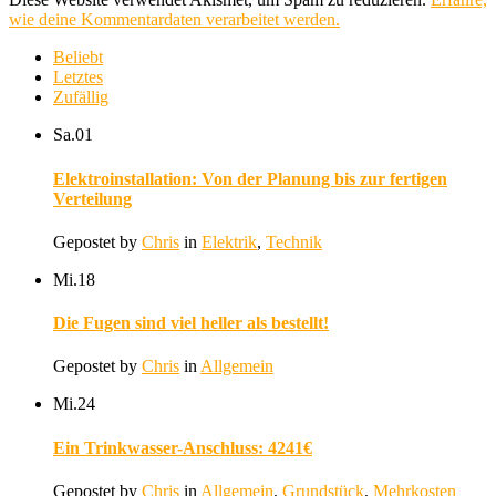
wie deine Kommentardaten verarbeitet werden.
Beliebt
Letztes
Zufällig
Sa.
01
Elektroinstallation: Von der Planung bis zur fertigen
Verteilung
Gepostet by
Chris
in
Elektrik
,
Technik
Mi.
18
Die Fugen sind viel heller als bestellt!
Gepostet by
Chris
in
Allgemein
Mi.
24
Ein Trinkwasser-Anschluss: 4241€
Gepostet by
Chris
in
Allgemein
,
Grundstück
,
Mehrkosten